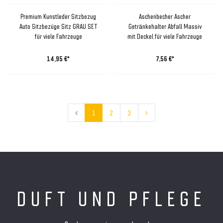
Premium Kunstleder Sitzbezug
Aschenbecher Ascher
Auto Sitzbezüge Sitz GRAU SET
Getränkehalter Abfall Massiv
für viele Fahrzeuge
mit Deckel für viele Fahrzeuge
14,95 €*
7,56 €*
1
2
3
DUFT UND PFLEGE