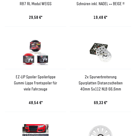
R87 RL Modul WEISS
Schnüren inkl. NADEL ++ BEIGE !!
29,58 €*
19,48 €*
EZ-LIP Spoiler Spoilerlippe
2x Spurverbreiterung
Gummi Lippe Frontspoiler für
Spurplatten Distanzscheiben
viele Fahrzeuge
40mm 5x112 NLB 66,6mm
48,54 €*
69,33 €*