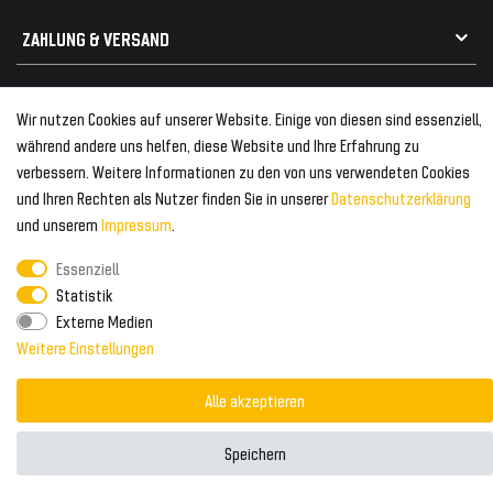
Kabelbäume
Tuning Fanatics
ZAHLUNG & VERSAND
Kühlergrill
Rückleuchten
Zahlungsanbieter
© 2026 Tuning Fanatics
Powered by
Wir nutzen Cookies auf unserer Website. Einige von diesen sind essenziell,
Versand & Zahlung
während andere uns helfen, diese Website und Ihre Erfahrung zu
WELTWEITER VERSAND
verbessern. Weitere Informationen zu den von uns verwendeten Cookies
und Ihren Rechten als Nutzer finden Sie in unserer
Daten­schutz­erklärung
und unserem
Impressum
.
Essenziell
Statistik
Externe Medien
Weitere Einstellungen
Alle akzeptieren
Speichern