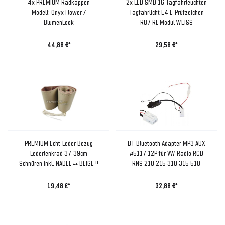
4x PREMIUM Radkappen
2x LED SMD 16 Tagfahrleuchten
Modell: Onyx Flower /
Tagfahrlicht E4 E-Prüfzeichen
BlumenLook
R87 RL Modul WEISS
44,88 €*
29,58 €*
PREMIUM Echt-Leder Bezug
BT Bluetooth Adapter MP3 AUX
Lederlenkrad 37-39cm
#5117 12P für VW Radio RCD
Schnüren inkl. NADEL ++ BEIGE !!
RNS 210 215 310 315 510
19,48 €*
32,88 €*