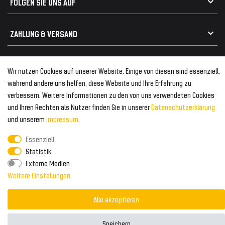
FOLGEN SIE UNS AUF
Heckspoiler
Kabelbäume
Tuning Fanatics
ZAHLUNG & VERSAND
Kühlergrill
Rückleuchten
Zahlungsanbieter
© 2026 Tuning Fanatics
Powered by
Wir nutzen Cookies auf unserer Website. Einige von diesen sind essenziell,
Versand & Zahlung
während andere uns helfen, diese Website und Ihre Erfahrung zu
WELTWEITER VERSAND
verbessern. Weitere Informationen zu den von uns verwendeten Cookies
und Ihren Rechten als Nutzer finden Sie in unserer
Daten­schutz­erklärung
und unserem
Impressum
.
Essenziell
Statistik
Externe Medien
Weitere Einstellungen
Alle akzeptieren
Speichern