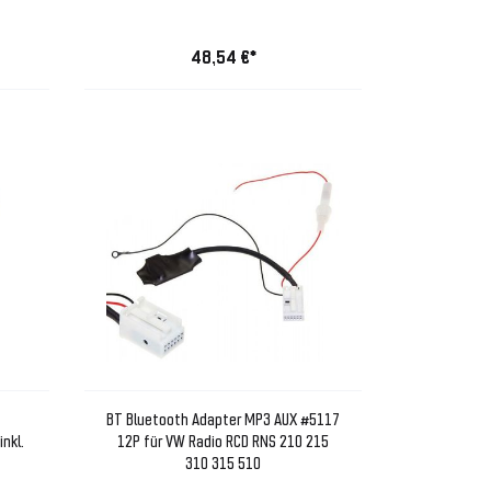
48,54 €*
BT Bluetooth Adapter MP3 AUX #5117
nkl.
12P für VW Radio RCD RNS 210 215
310 315 510