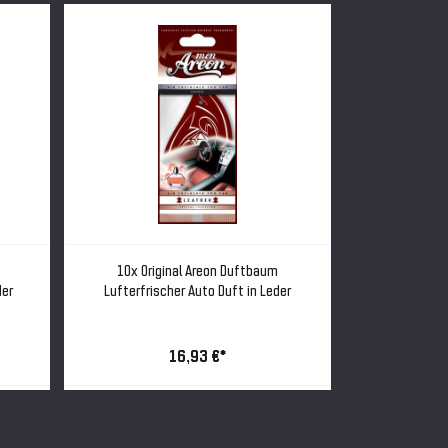
10x Original Areon Duftbaum
10x Orig
der
Lufterfrischer Auto Duft in Leder
Lufterfrisc
16,93 €*