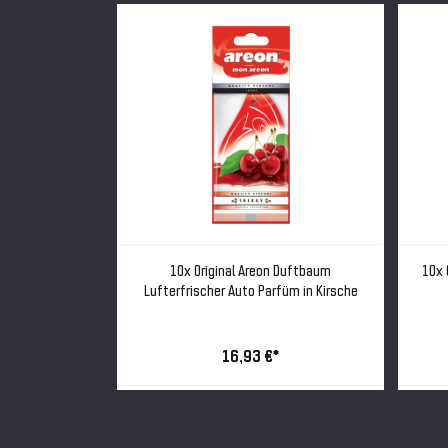
baum Auto Duft
10x Original Areon Duftbaum
10x 
 Neuwagen
Lufterfrischer Auto Parfüm in Kirsche
16,93 €*