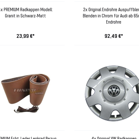
x PREMIUM Radkappen Modell:
2x Original Endrohre Auspuffbl
Granit in Schwarz-Matt
Blenden in Chrom für Audi ab 
Endrohre
23,99 €*
92,49 €*
EMIUM Echt-Leder Lenkrad Bezug
4x Original VW Radkappen