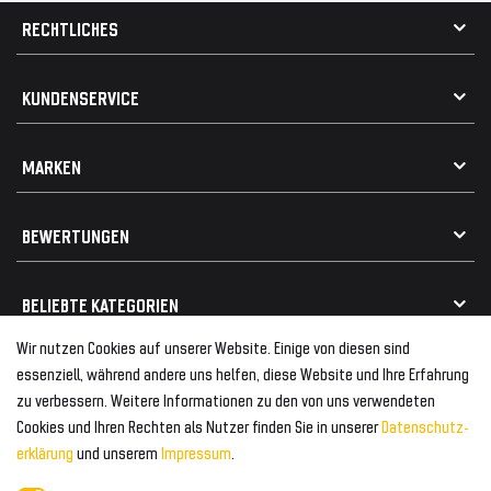
RECHTLICHES
AGB
KUNDENSERVICE
Impressum
Datenschutz
Kontakt
MARKEN
Widerrufsrecht
FAQ / Hilfe
Vertrag widerrufen
Geschenkkarte einlösen
Alle Marken
Elektro- / Altteilentsorgung
BEWERTUNGEN
Geeignet für VW
Geeignet für BMW
Mehr als 750.000 zufriedene Kunden
BELIEBTE KATEGORIEN
Geeignet für Mercedes
Geeignet für Audi
Wir nutzen Cookies auf unserer Website. Einige von diesen sind
Frontspoiler
FOLGEN SIE UNS AUF
essenziell, während andere uns helfen, diese Website und Ihre Erfahrung
Heckspoiler
zu verbessern. Weitere Informationen zu den von uns verwendeten
Kabelbäume
Cookies und Ihren Rechten als Nutzer finden Sie in unserer
Daten­schutz­
Tuning Fanatics
ZAHLUNG & VERSAND
Kühlergrill
erklärung
und unserem
Impressum
.
Rückleuchten