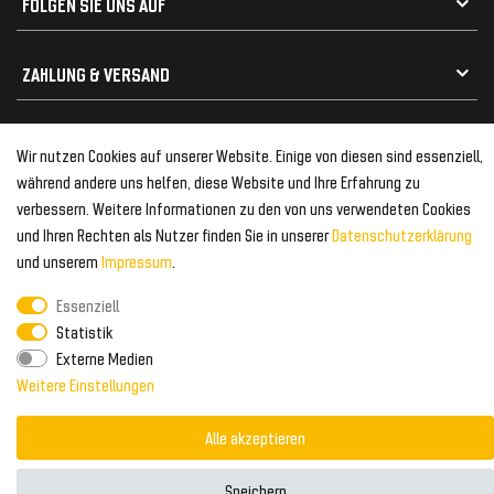
FOLGEN SIE UNS AUF
Heckspoiler
Kabelbäume
Tuning Fanatics
ZAHLUNG & VERSAND
Kühlergrill
Rückleuchten
Zahlungsanbieter
© 2026 Tuning Fanatics
Powered by
Wir nutzen Cookies auf unserer Website. Einige von diesen sind essenziell,
Versand & Zahlung
während andere uns helfen, diese Website und Ihre Erfahrung zu
WELTWEITER VERSAND
verbessern. Weitere Informationen zu den von uns verwendeten Cookies
und Ihren Rechten als Nutzer finden Sie in unserer
Daten­schutz­erklärung
und unserem
Impressum
.
Essenziell
Statistik
Externe Medien
Weitere Einstellungen
Alle akzeptieren
Speichern