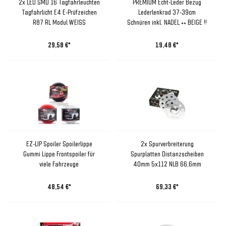
2x LED SMD 16 Tagfahrleuchten
PREMIUM Echt-Leder Bezug
Tagfahrlicht E4 E-Prüfzeichen
Lederlenkrad 37-39cm
R87 RL Modul WEISS
Schnüren inkl. NADEL ++ BEIGE !!
29,58 €*
19,48 €*
EZ-LIP Spoiler Spoilerlippe
2x Spurverbreiterung
Gummi Lippe Frontspoiler für
Spurplatten Distanzscheiben
viele Fahrzeuge
40mm 5x112 NLB 66,6mm
48,54 €*
69,33 €*