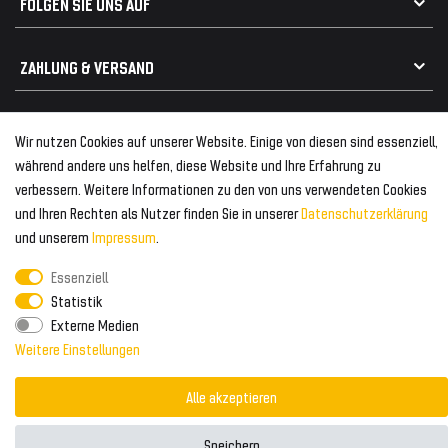
FOLGEN SIE UNS AUF
Heckspoiler
Kabelbäume
Tuning Fanatics
ZAHLUNG & VERSAND
Kühlergrill
Rückleuchten
Zahlungsanbieter
© 2026 Tuning Fanatics
Powered by
Wir nutzen Cookies auf unserer Website. Einige von diesen sind essenziell,
Versand & Zahlung
während andere uns helfen, diese Website und Ihre Erfahrung zu
WELTWEITER VERSAND
verbessern. Weitere Informationen zu den von uns verwendeten Cookies
und Ihren Rechten als Nutzer finden Sie in unserer
Daten­schutz­erklärung
und unserem
Impressum
.
Essenziell
Statistik
Externe Medien
Weitere Einstellungen
Alle akzeptieren
Speichern