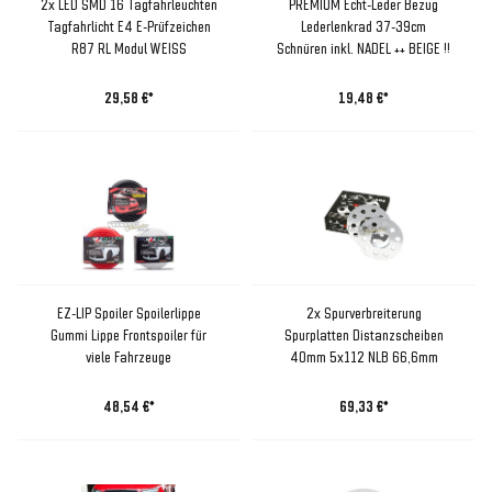
2x LED SMD 16 Tagfahrleuchten
PREMIUM Echt-Leder Bezug
Tagfahrlicht E4 E-Prüfzeichen
Lederlenkrad 37-39cm
R87 RL Modul WEISS
Schnüren inkl. NADEL ++ BEIGE !!
29,58 €*
19,48 €*
EZ-LIP Spoiler Spoilerlippe
2x Spurverbreiterung
Gummi Lippe Frontspoiler für
Spurplatten Distanzscheiben
viele Fahrzeuge
40mm 5x112 NLB 66,6mm
48,54 €*
69,33 €*