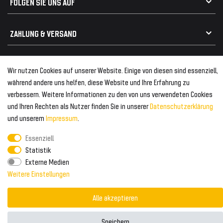
FOLGEN SIE UNS AUF
Heckspoiler
Kabelbäume
Tuning Fanatics
ZAHLUNG & VERSAND
Kühlergrill
Rückleuchten
Zahlungsanbieter
© 2026 Tuning Fanatics
Powered by
Wir nutzen Cookies auf unserer Website. Einige von diesen sind essenziell,
Versand & Zahlung
während andere uns helfen, diese Website und Ihre Erfahrung zu
WELTWEITER VERSAND
verbessern. Weitere Informationen zu den von uns verwendeten Cookies
und Ihren Rechten als Nutzer finden Sie in unserer
Daten­schutz­erklärung
und unserem
Impressum
.
Essenziell
Statistik
Externe Medien
Weitere Einstellungen
Alle akzeptieren
Speichern