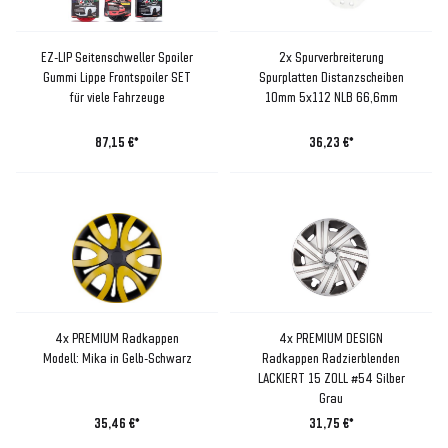
EZ-LIP Seitenschweller Spoiler
2x Spurverbreiterung
Gummi Lippe Frontspoiler SET
Spurplatten Distanzscheiben
für viele Fahrzeuge
10mm 5x112 NLB 66,6mm
87,15 €*
36,23 €*
4x PREMIUM Radkappen
4x PREMIUM DESIGN
Modell: Mika in Gelb-Schwarz
Radkappen Radzierblenden
LACKIERT 15 ZOLL #54 Silber
Grau
35,46 €*
31,75 €*