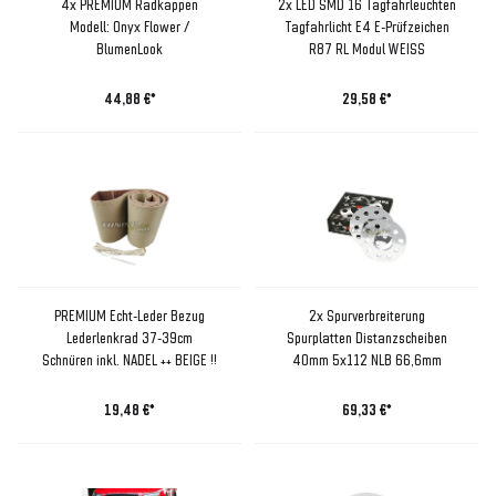
4x PREMIUM Radkappen
2x LED SMD 16 Tagfahrleuchten
Modell: Onyx Flower /
Tagfahrlicht E4 E-Prüfzeichen
BlumenLook
R87 RL Modul WEISS
44,88 €*
29,58 €*
PREMIUM Echt-Leder Bezug
2x Spurverbreiterung
Lederlenkrad 37-39cm
Spurplatten Distanzscheiben
Schnüren inkl. NADEL ++ BEIGE !!
40mm 5x112 NLB 66,6mm
19,48 €*
69,33 €*