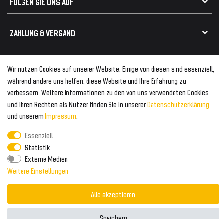
FOLGEN SIE UNS AUF
Heckspoiler
Kabelbäume
Tuning Fanatics
ZAHLUNG & VERSAND
Kühlergrill
Rückleuchten
Zahlungsanbieter
© 2026 Tuning Fanatics
Powered by
Wir nutzen Cookies auf unserer Website. Einige von diesen sind essenziell,
Versand & Zahlung
während andere uns helfen, diese Website und Ihre Erfahrung zu
WELTWEITER VERSAND
verbessern. Weitere Informationen zu den von uns verwendeten Cookies
und Ihren Rechten als Nutzer finden Sie in unserer
Daten­schutz­erklärung
und unserem
Impressum
.
Essenziell
Statistik
Externe Medien
Weitere Einstellungen
Alle akzeptieren
Speichern