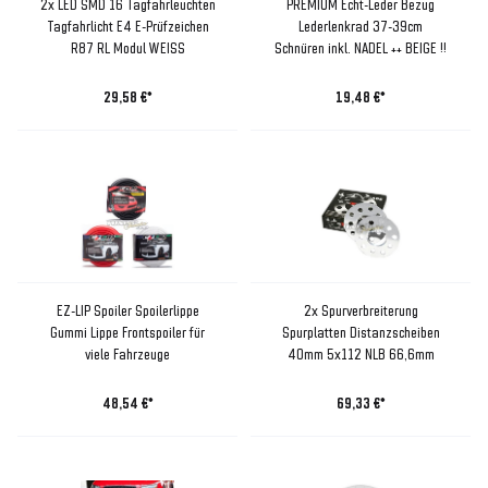
2x LED SMD 16 Tagfahrleuchten
PREMIUM Echt-Leder Bezug
Tagfahrlicht E4 E-Prüfzeichen
Lederlenkrad 37-39cm
R87 RL Modul WEISS
Schnüren inkl. NADEL ++ BEIGE !!
29,58 €*
19,48 €*
EZ-LIP Spoiler Spoilerlippe
2x Spurverbreiterung
Gummi Lippe Frontspoiler für
Spurplatten Distanzscheiben
viele Fahrzeuge
40mm 5x112 NLB 66,6mm
48,54 €*
69,33 €*