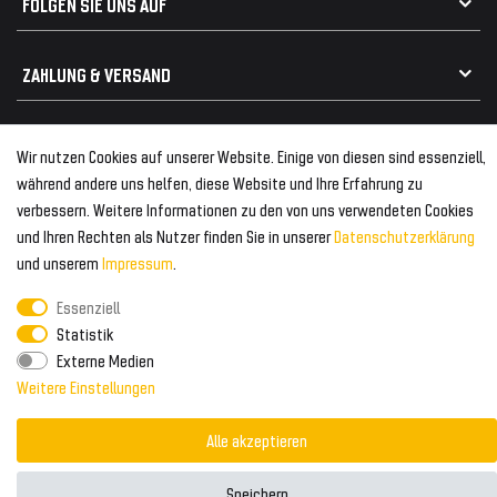
FOLGEN SIE UNS AUF
Heckspoiler
Kabelbäume
Tuning Fanatics
ZAHLUNG & VERSAND
Kühlergrill
Rückleuchten
Zahlungsanbieter
© 2026 Tuning Fanatics
Powered by
Wir nutzen Cookies auf unserer Website. Einige von diesen sind essenziell,
Versand & Zahlung
während andere uns helfen, diese Website und Ihre Erfahrung zu
WELTWEITER VERSAND
verbessern. Weitere Informationen zu den von uns verwendeten Cookies
und Ihren Rechten als Nutzer finden Sie in unserer
Daten­schutz­erklärung
und unserem
Impressum
.
Essenziell
Statistik
Externe Medien
Weitere Einstellungen
Alle akzeptieren
Speichern