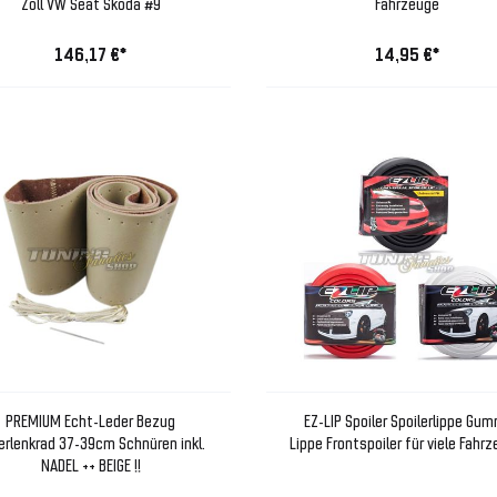
Zoll VW Seat Skoda #9
Fahrzeuge
146,17 €*
14,95 €*
PREMIUM Echt-Leder Bezug
EZ-LIP Spoiler Spoilerlippe Gum
erlenkrad 37-39cm Schnüren inkl.
Lippe Frontspoiler für viele Fahr
NADEL ++ BEIGE !!