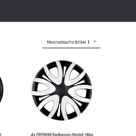
l:
4x PREMIUM Radkappen Modell: Mika