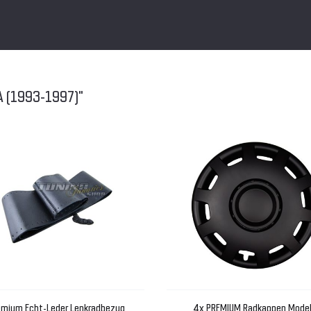
A (1993-1997)"
emium Echt-Leder Lenkradbezug
4x PREMIUM Radkappen Model