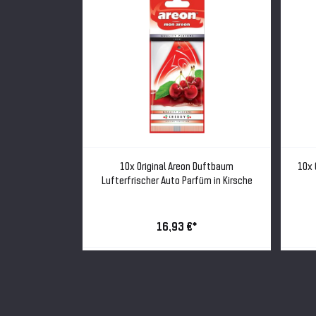
baum Auto Duft
10x Original Areon Duftbaum
10x 
 Neuwagen
Lufterfrischer Auto Parfüm in Kirsche
16,93 €*