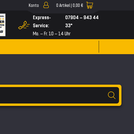
Konto
0
Artikel |
0,00 €
▼
Express-
07904 – 943 44
Service:
33*
Mo. – Fr. 10 – 14 Uhr