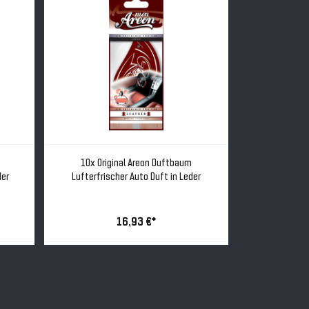
10x Original Areon Duftbaum
10x Orig
der
Lufterfrischer Auto Duft in Leder
Lufterfrisc
16,93 €*