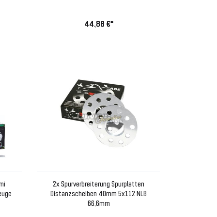
44,88 €*
mi
2x Spurverbreiterung Spurplatten
zeuge
Distanzscheiben 40mm 5x112 NLB
66,6mm