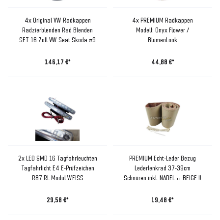
4x Original VW Radkappen
4x PREMIUM Radkappen
Radzierblenden Rad Blenden
Modell: Onyx Flower /
SET 16 Zoll VW Seat Skoda #9
BlumenLook
146,17 €*
44,88 €*
2x LED SMD 16 Tagfahrleuchten
PREMIUM Echt-Leder Bezug
Tagfahrlicht E4 E-Prüfzeichen
Lederlenkrad 37-39cm
R87 RL Modul WEISS
Schnüren inkl. NADEL ++ BEIGE !!
29,58 €*
19,48 €*