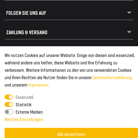
Geeignet für Audi
Frontspoiler
FOLGEN SIE UNS AUF
Heckspoiler
Kabelbäume
Tuning Fanatics
ZAHLUNG & VERSAND
Kühlergrill
Rückleuchten
Zahlungsanbieter
© 2026 Tuning Fanatics
Powered by
Wir nutzen Cookies auf unserer Website. Einige von diesen sind essenziell,
Versand & Zahlung
während andere uns helfen, diese Website und Ihre Erfahrung zu
WELTWEITER VERSAND
verbessern. Weitere Informationen zu den von uns verwendeten Cookies
und Ihren Rechten als Nutzer finden Sie in unserer
Daten­schutz­erklärung
und unserem
Impressum
.
Essenziell
Statistik
Externe Medien
Weitere Einstellungen
Alle akzeptieren