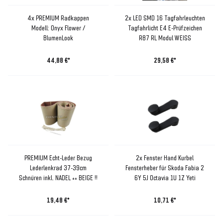
4x PREMIUM Radkappen
2x LED SMD 16 Tagfahrleuchten
Modell: Onyx Flower /
Tagfahrlicht E4 E-Prüfzeichen
BlumenLook
R87 RL Modul WEISS
44,88 €*
29,58 €*
PREMIUM Echt-Leder Bezug
2x Fenster Hand Kurbel
Lederlenkrad 37-39cm
Fensterheber für Skoda Fabia 2
Schnüren inkl. NADEL ++ BEIGE !!
6Y 5J Octavia 1U 1Z Yeti
19,48 €*
10,71 €*