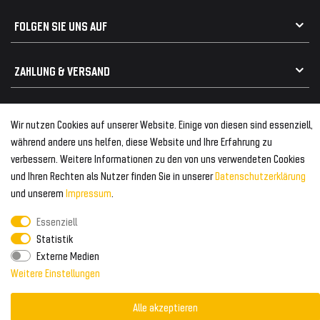
Geeignet für Audi
Frontspoiler
FOLGEN SIE UNS AUF
Heckspoiler
Kabelbäume
Tuning Fanatics
ZAHLUNG & VERSAND
Kühlergrill
Rückleuchten
Zahlungsanbieter
© 2026 Tuning Fanatics
Powered by
Wir nutzen Cookies auf unserer Website. Einige von diesen sind essenziell,
Versand & Zahlung
während andere uns helfen, diese Website und Ihre Erfahrung zu
WELTWEITER VERSAND
verbessern. Weitere Informationen zu den von uns verwendeten Cookies
und Ihren Rechten als Nutzer finden Sie in unserer
Daten­schutz­erklärung
und unserem
Impressum
.
Essenziell
Statistik
Externe Medien
Weitere Einstellungen
Alle akzeptieren