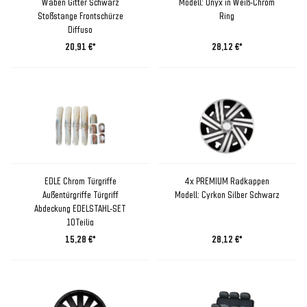
Waben Gitter Schwarz
Modell: Onyx in Weiß-Chrom
Stoßstange Frontschürze
Ring
Diffuso
20,91 €*
28,12 €*
EDLE Chrom Türgriffe
4x PREMIUM Radkappen
Außentürgriffe Türgriff
Modell: Cyrkon Silber Schwarz
Abdeckung EDELSTAHL-SET
10Teilig
15,28 €*
28,12 €*